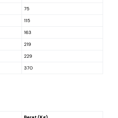
75
115
163
219
229
370
Berat (Kg)