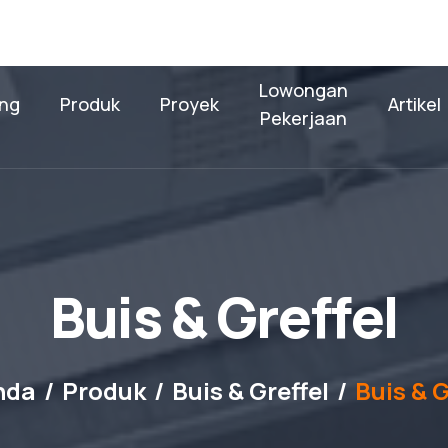
Lowongan
ng
Produk
Proyek
Artikel
Pekerjaan
B
u
i
s
&
G
r
e
f
f
e
l
nda
Produk
Buis & Greffel
Buis & G