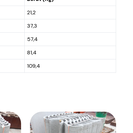
21,2
37,3
57,4
81,4
109,4