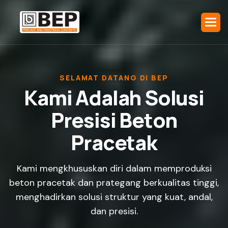
SELAMAT DATANG DI BEP
K
a
m
i
A
d
a
l
a
h
S
o
l
u
s
i
P
r
e
s
i
s
i
B
e
t
o
n
P
r
a
c
e
t
a
k
Kami mengkhususkan diri dalam memproduksi
beton pracetak dan prategang berkualitas tinggi,
menghadirkan solusi struktur yang kuat, andal,
dan presisi.