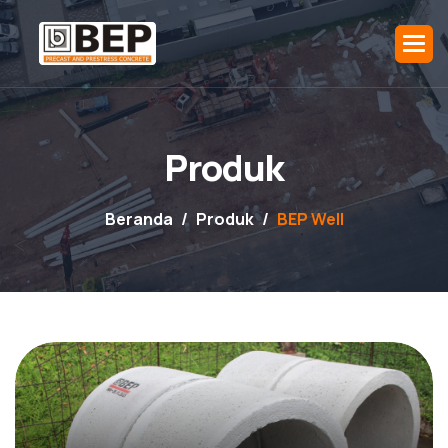
P
r
o
d
u
k
Beranda
Produk
BEP Well