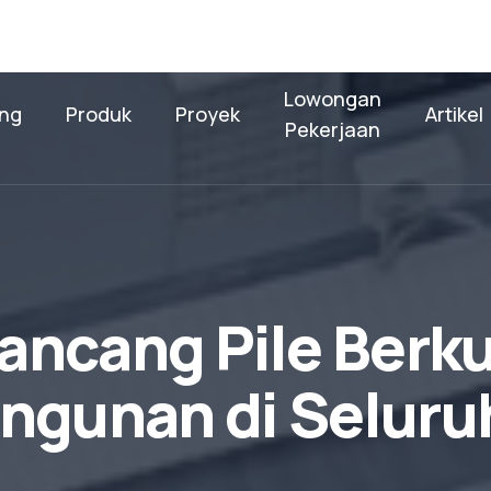
Lowongan
ng
Produk
Proyek
Artikel
Pekerjaan
a
n
c
a
n
g
P
i
l
e
B
e
r
k
n
g
u
n
a
n
d
i
S
e
l
u
r
u