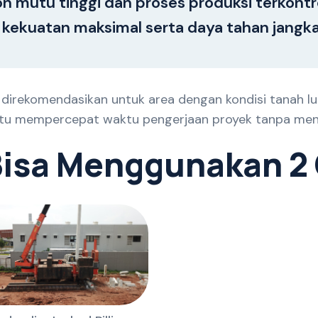
n mutu tinggi dan proses produksi terkontro
kuatan maksimal serta daya tahan jangka
direkomendasikan untuk area dengan kondisi tanah lun
 mempercepat waktu pengerjaan proyek tanpa mengu
B
i
s
a
M
e
n
g
g
u
n
a
k
a
n
2