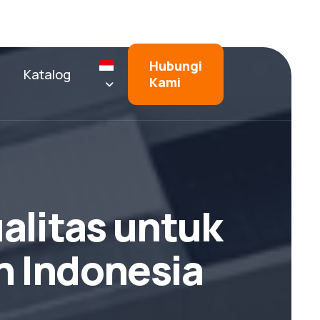
Hubungi
Katalog
Kami
u
a
l
i
t
a
s
u
n
t
u
k
h
I
n
d
o
n
e
s
i
a