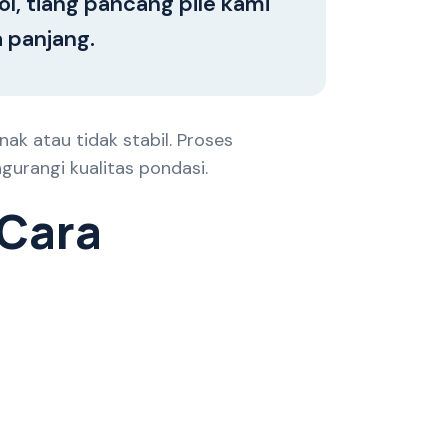
l, tiang pancang pile kami
 panjang.
ak atau tidak stabil. Proses
rangi kualitas pondasi.
C
a
r
a