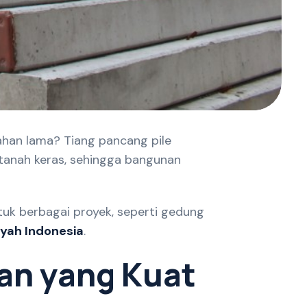
ahan lama? Tiang pancang pile
tanah keras, sehingga bangunan
uk berbagai proyek, seperti gedung
ayah Indonesia
.
a
n
y
a
n
g
K
u
a
t