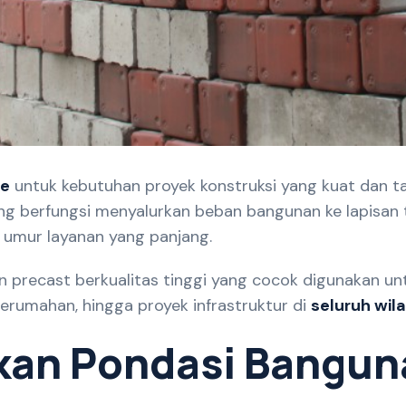
le
untuk kebutuhan proyek konstruksi yang kuat dan t
g berfungsi menyalurkan beban bangunan ke lapisan 
i umur layanan yang panjang.
precast berkualitas tinggi yang cocok digunakan unt
perumahan, hingga proyek infrastruktur di
seluruh wil
k
a
n
P
o
n
d
a
s
i
B
a
n
g
u
n