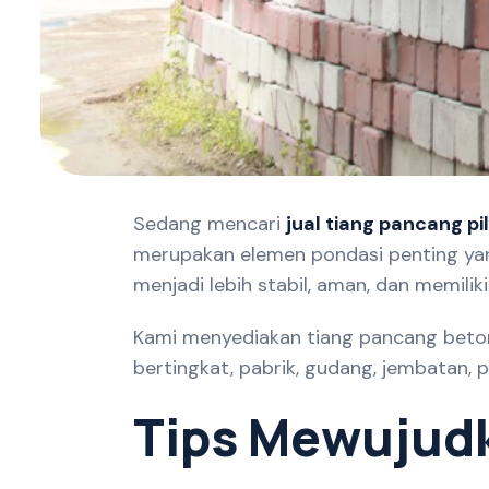
Sedang mencari
jual tiang pancang pi
merupakan elemen pondasi penting yan
menjadi lebih stabil, aman, dan memilik
Kami menyediakan tiang pancang beton 
bertingkat, pabrik, gudang, jembatan, 
T
i
p
s
M
e
w
u
j
u
d