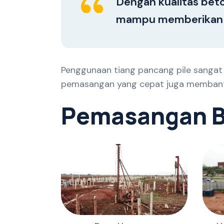
Dengan kualitas beto
mampu memberikan ke
Penggunaan tiang pancang pile sangat 
pemasangan yang cepat juga membantu
P
e
m
a
s
a
n
g
a
n