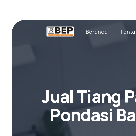
Beranda
Tenta
J
u
a
l
T
i
a
n
g
P
P
o
n
d
a
s
i
B
a