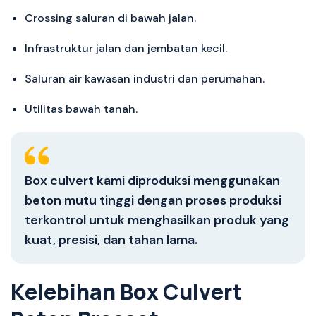
Crossing saluran di bawah jalan.
Infrastruktur jalan dan jembatan kecil.
Saluran air kawasan industri dan perumahan.
Utilitas bawah tanah.
Box culvert kami diproduksi menggunakan
beton mutu tinggi dengan proses produksi
terkontrol untuk menghasilkan produk yang
kuat, presisi, dan tahan lama.
K
e
l
e
b
i
h
a
n
B
o
x
C
u
l
v
e
r
t