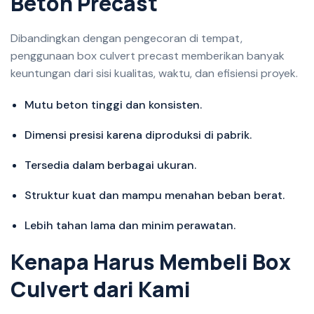
B
e
t
o
n
P
r
e
c
a
s
t
Dibandingkan dengan pengecoran di tempat,
penggunaan box culvert precast memberikan banyak
keuntungan dari sisi kualitas, waktu, dan efisiensi proyek.
Mutu beton tinggi dan konsisten.
Dimensi presisi karena diproduksi di pabrik.
Tersedia dalam berbagai ukuran.
Struktur kuat dan mampu menahan beban berat.
Lebih tahan lama dan minim perawatan.
K
e
n
a
p
a
H
a
r
u
s
M
e
m
b
e
l
i
B
o
x
C
u
l
v
e
r
t
d
a
r
i
K
a
m
i