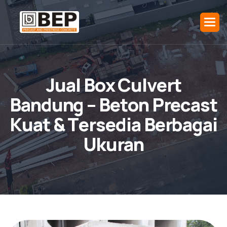
J
u
a
l
B
o
x
C
u
l
v
e
r
t
B
a
n
d
u
n
g
–
B
e
t
o
n
P
r
e
c
a
s
t
K
u
a
t
&
T
e
r
s
e
d
i
a
B
e
r
b
a
g
a
i
U
k
u
r
a
n