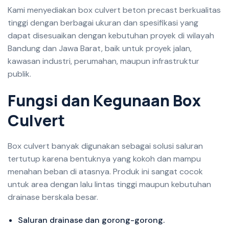
Kami menyediakan box culvert beton precast berkualitas
tinggi dengan berbagai ukuran dan spesifikasi yang
dapat disesuaikan dengan kebutuhan proyek di wilayah
Bandung dan Jawa Barat, baik untuk proyek jalan,
kawasan industri, perumahan, maupun infrastruktur
publik.
F
u
n
g
s
i
d
a
n
K
e
g
u
n
a
a
n
B
o
x
C
u
l
v
e
r
t
Box culvert banyak digunakan sebagai solusi saluran
tertutup karena bentuknya yang kokoh dan mampu
menahan beban di atasnya. Produk ini sangat cocok
untuk area dengan lalu lintas tinggi maupun kebutuhan
drainase berskala besar.
Saluran drainase dan gorong-gorong.